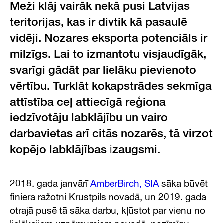
Meži klāj vairāk nekā pusi Latvijas
teritorijas, kas ir divtik kā pasaulē
vidēji. Nozares eksporta potenciāls ir
milzīgs. Lai to izmantotu visjaudīgāk,
svarīgi gādāt par lielāku pievienoto
vērtību. Turklāt kokapstrādes sekmīga
attīstība ceļ attiecīgā reģiona
iedzīvotāju labklājību un vairo
darbavietas arī citās nozarēs, tā virzot
kopējo labklājības izaugsmi.
2018. gada janvārī
AmberBirch, SIA
sāka būvēt
finiera ražotni Krustpils novadā, un 2019. gada
otrajā pusē tā sāka darbu, kļūstot par vienu no