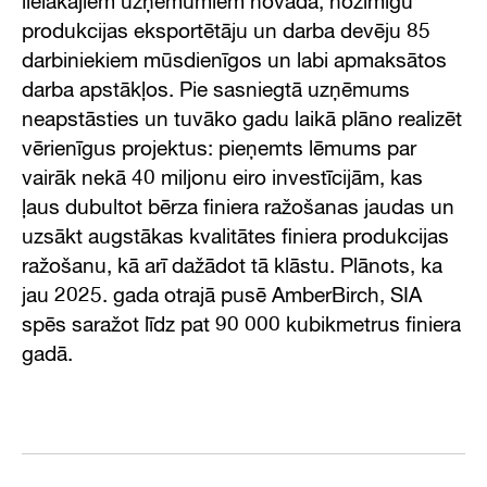
lielākajiem uzņēmumiem novadā, nozīmīgu
produkcijas eksportētāju un darba devēju 85
darbiniekiem mūsdienīgos un labi apmaksātos
darba apstākļos. Pie sasniegtā uzņēmums
neapstāsties un tuvāko gadu laikā plāno realizēt
vērienīgus projektus: pieņemts lēmums par
vairāk nekā 40 miljonu eiro investīcijām, kas
ļaus dubultot bērza finiera ražošanas jaudas un
uzsākt augstākas kvalitātes finiera produkcijas
ražošanu, kā arī dažādot tā klāstu. Plānots, ka
jau 2025. gada otrajā pusē AmberBirch, SIA
spēs saražot līdz pat 90 000 kubikmetrus finiera
gadā.