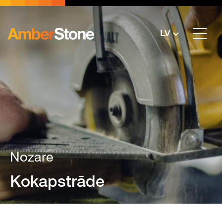
LV
Nozare
Kokapstrāde